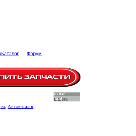
оКаталог
Форум
део
,
Автокаталог
,