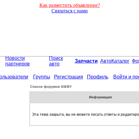
Как разместить объявление?
Связаться с нами
Новости
Поиск
Запчасти
АвтоКаталог
Фо
партнеров
авто
ользователи
Группы
Регистрация
Профиль
Войти и п
Список форумов АW.BY
Информация
Эта тема закрыта, вы не можете писать ответы и редактир