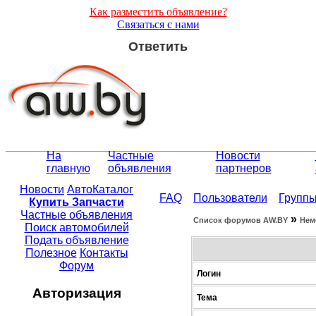
Как разместить объявление?
Связаться с нами
Ответить
На
Частные
Новости
главную
объявления
партнеров
Новости
АвтоКаталог
FAQ
Пользователи
Групп
Купить Запчасти
Частные объявления
»
Список форумов АW.BY
Нем
Поиск автомобилей
Подать объявление
Полезное
Контакты
Форум
Логин
Авторизация
Тема