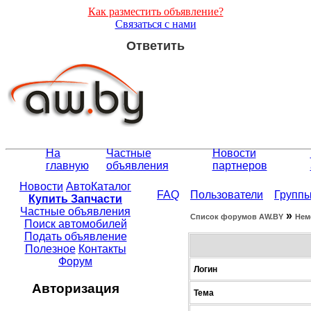
Как разместить объявление?
Связаться с нами
Ответить
На
Частные
Новости
главную
объявления
партнеров
Новости
АвтоКаталог
FAQ
Пользователи
Групп
Купить Запчасти
Частные объявления
»
Список форумов АW.BY
Нем
Поиск автомобилей
Подать объявление
Полезное
Контакты
Форум
Логин
Авторизация
Тема