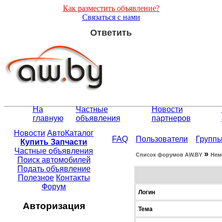
Как разместить объявление?
Связаться с нами
Ответить
На
Частные
Новости
главную
объявления
партнеров
Новости
АвтоКаталог
FAQ
Пользователи
Групп
Купить Запчасти
Частные объявления
»
Список форумов АW.BY
Нем
Поиск автомобилей
Подать объявление
Полезное
Контакты
Форум
Логин
Авторизация
Тема