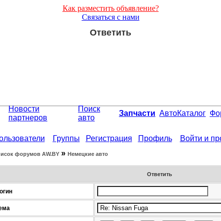
Как разместить объявление?
Связаться с нами
Ответить
Новости
Поиск
Запчасти
АвтоКаталог
Фо
партнеров
авто
ользователи
Группы
Регистрация
Профиль
Войти и п
»
исок форумов АW.BY
Немецкие авто
Ответить
огин
ема