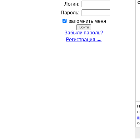
С
Логин:
Пароль:
запомнить меня
Забыли пароль?
Регистрация →
Н
H
B
С