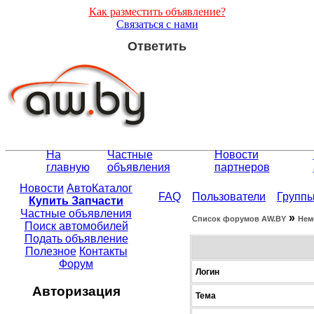
Как разместить объявление?
Связаться с нами
Ответить
На
Частные
Новости
главную
объявления
партнеров
Новости
АвтоКаталог
FAQ
Пользователи
Групп
Купить Запчасти
Частные объявления
»
Список форумов АW.BY
Нем
Поиск автомобилей
Подать объявление
Полезное
Контакты
Форум
Логин
Авторизация
Тема