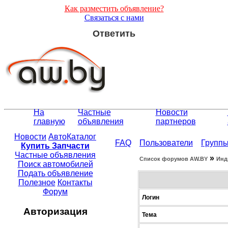
Как разместить объявление?
Связаться с нами
Ответить
На
Частные
Новости
главную
объявления
партнеров
Новости
АвтоКаталог
FAQ
Пользователи
Групп
Купить Запчасти
Частные объявления
»
Список форумов АW.BY
Инд
Поиск автомобилей
Подать объявление
Полезное
Контакты
Форум
Логин
Авторизация
Тема