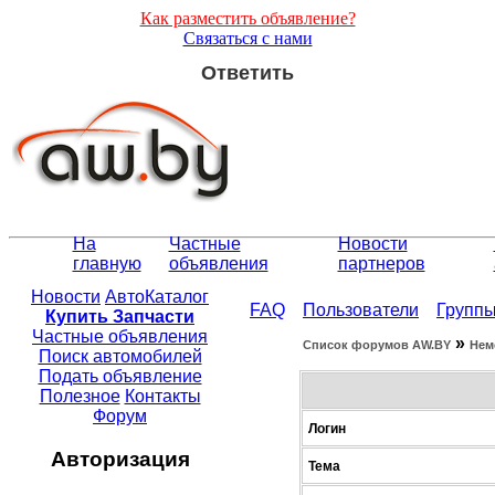
Как разместить объявление?
Связаться с нами
Ответить
На
Частные
Новости
главную
объявления
партнеров
Новости
АвтоКаталог
FAQ
Пользователи
Групп
Купить Запчасти
Частные объявления
»
Список форумов АW.BY
Нем
Поиск автомобилей
Подать объявление
Полезное
Контакты
Форум
Логин
Авторизация
Тема