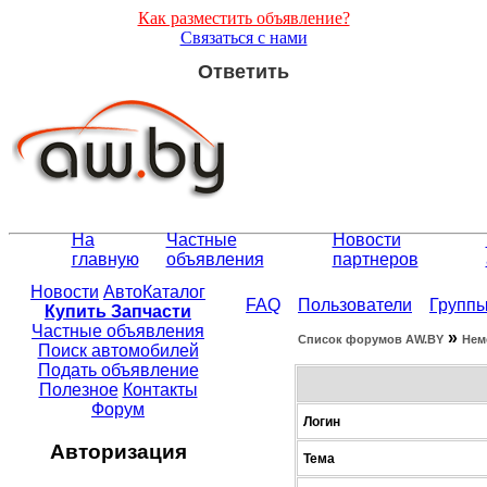
Как разместить объявление?
Связаться с нами
Ответить
На
Частные
Новости
главную
объявления
партнеров
Новости
АвтоКаталог
FAQ
Пользователи
Групп
Купить Запчасти
Частные объявления
»
Список форумов АW.BY
Нем
Поиск автомобилей
Подать объявление
Полезное
Контакты
Форум
Логин
Авторизация
Тема