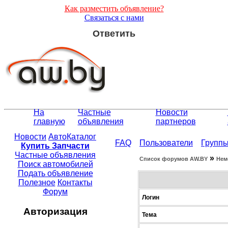
Как разместить объявление?
Связаться с нами
Ответить
На
Частные
Новости
главную
объявления
партнеров
Новости
АвтоКаталог
FAQ
Пользователи
Групп
Купить Запчасти
Частные объявления
»
Список форумов АW.BY
Нем
Поиск автомобилей
Подать объявление
Полезное
Контакты
Форум
Логин
Авторизация
Тема