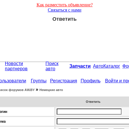
Как разместить объявление?
Связаться с нами
Ответить
Новости
Поиск
Запчасти
АвтоКаталог
Фо
партнеров
авто
ользователи
Группы
Регистрация
Профиль
Войти и п
»
исок форумов АW.BY
Немецкие авто
Ответить
огин
ема