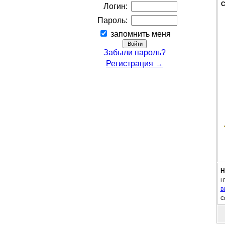
С
Логин:
Пароль:
запомнить меня
Забыли пароль?
Регистрация →
Н
H
B
С