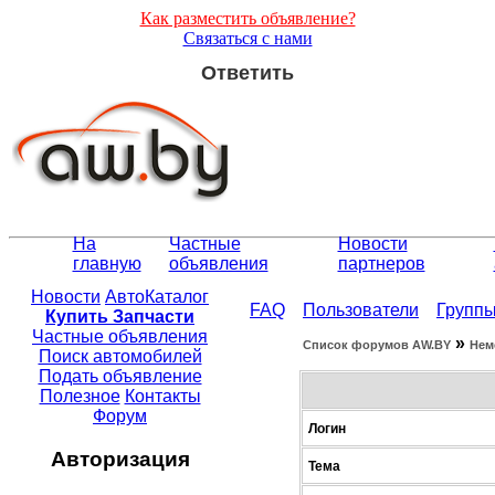
Как разместить объявление?
Связаться с нами
Ответить
На
Частные
Новости
главную
объявления
партнеров
Новости
АвтоКаталог
FAQ
Пользователи
Групп
Купить Запчасти
Частные объявления
»
Список форумов АW.BY
Нем
Поиск автомобилей
Подать объявление
Полезное
Контакты
Форум
Логин
Авторизация
Тема