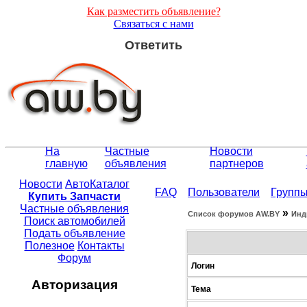
Как разместить объявление?
Связаться с нами
Ответить
На
Частные
Новости
главную
объявления
партнеров
Новости
АвтоКаталог
FAQ
Пользователи
Групп
Купить Запчасти
Частные объявления
»
Список форумов АW.BY
Инд
Поиск автомобилей
Подать объявление
Полезное
Контакты
Форум
Логин
Авторизация
Тема