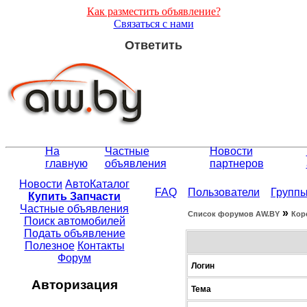
Как разместить объявление?
Связаться с нами
Ответить
На
Частные
Новости
главную
объявления
партнеров
Новости
АвтоКаталог
FAQ
Пользователи
Групп
Купить Запчасти
Частные объявления
»
Список форумов АW.BY
Кор
Поиск автомобилей
Подать объявление
Полезное
Контакты
Форум
Логин
Авторизация
Тема