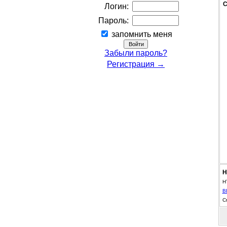
С
Логин:
Пароль:
запомнить меня
Забыли пароль?
Регистрация →
Н
H
B
С