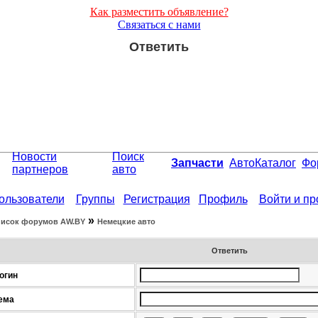
Как разместить объявление?
Связаться с нами
Ответить
Новости
Поиск
Запчасти
АвтоКаталог
Фо
партнеров
авто
ользователи
Группы
Регистрация
Профиль
Войти и п
»
исок форумов АW.BY
Немецкие авто
Ответить
огин
ема