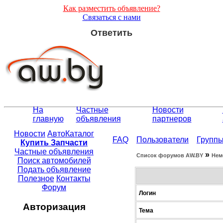
Как разместить объявление?
Связаться с нами
Ответить
На
Частные
Новости
главную
объявления
партнеров
Новости
АвтоКаталог
FAQ
Пользователи
Групп
Купить Запчасти
Частные объявления
»
Список форумов АW.BY
Нем
Поиск автомобилей
Подать объявление
Полезное
Контакты
Форум
Логин
Авторизация
Тема