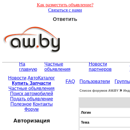
Как разместить объявление?
Связаться с нами
Ответить
На
Частные
Новости
главную
объявления
партнеров
Новости
АвтоКаталог
FAQ
Пользователи
Групп
Купить Запчасти
Частные объявления
»
Список форумов АW.BY
Инд
Поиск автомобилей
Подать объявление
Полезное
Контакты
Форум
Логин
Авторизация
Тема