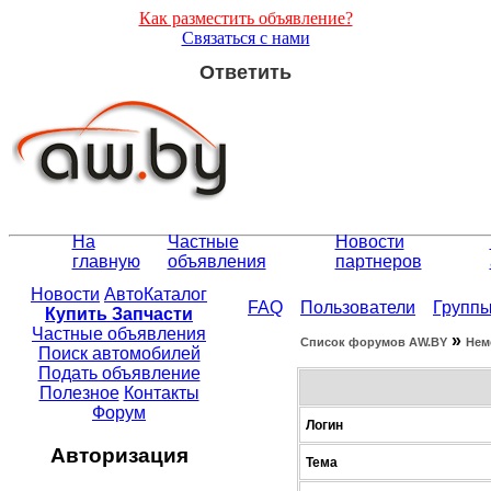
Как разместить объявление?
Связаться с нами
Ответить
На
Частные
Новости
главную
объявления
партнеров
Новости
АвтоКаталог
FAQ
Пользователи
Групп
Купить Запчасти
Частные объявления
»
Список форумов АW.BY
Нем
Поиск автомобилей
Подать объявление
Полезное
Контакты
Форум
Логин
Авторизация
Тема