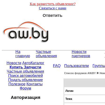
Как разместить объявление?
Связаться с нами
Ответить
На
Частные
Новости
главную
объявления
партнеров
Новости
АвтоКаталог
FAQ
Пользователи
Групп
Купить Запчасти
Частные объявления
»
Список форумов АW.BY
Нем
Поиск автомобилей
Подать объявление
Полезное
Контакты
Форум
Логин
Авторизация
Тема