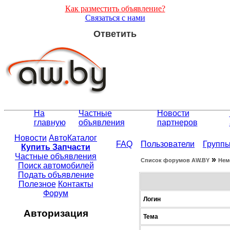
Как разместить объявление?
Связаться с нами
Ответить
На
Частные
Новости
главную
объявления
партнеров
Новости
АвтоКаталог
FAQ
Пользователи
Групп
Купить Запчасти
Частные объявления
»
Список форумов АW.BY
Нем
Поиск автомобилей
Подать объявление
Полезное
Контакты
Форум
Логин
Авторизация
Тема