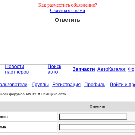
Как разместить объявление?
Связаться с нами
Ответить
Новости
Поиск
Запчасти
АвтоКаталог
Фо
партнеров
авто
ользователи
Группы
Регистрация
Профиль
Войти и п
»
исок форумов АW.BY
Немецкие авто
Ответить
огин
ема