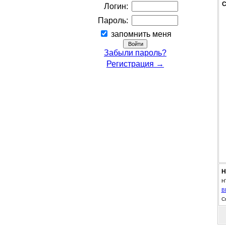
С
Логин:
Пароль:
запомнить меня
Забыли пароль?
Регистрация →
Н
H
B
С