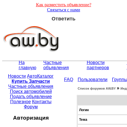
Как разместить объявление?
Связаться с нами
Ответить
На
Частные
Новости
главную
объявления
партнеров
Новости
АвтоКаталог
FAQ
Пользователи
Групп
Купить Запчасти
Частные объявления
»
Список форумов АW.BY
Инд
Поиск автомобилей
Подать объявление
Полезное
Контакты
Форум
Логин
Авторизация
Тема