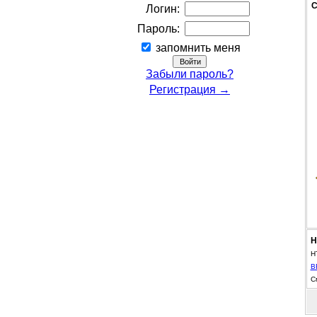
С
Логин:
Пароль:
запомнить меня
Забыли пароль?
Регистрация →
Н
H
B
С