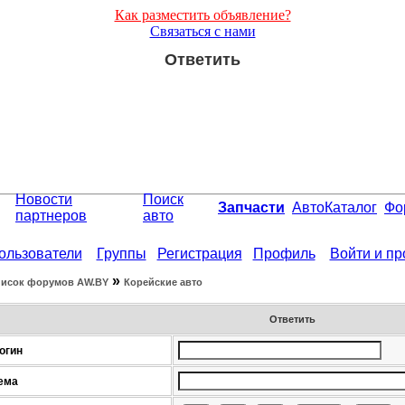
Как разместить объявление?
Связаться с нами
Ответить
Новости
Поиск
Запчасти
АвтоКаталог
Фо
партнеров
авто
ользователи
Группы
Регистрация
Профиль
Войти и п
»
исок форумов АW.BY
Корейские авто
Ответить
огин
ема