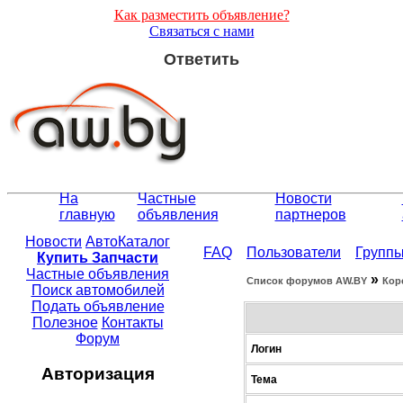
Как разместить объявление?
Связаться с нами
Ответить
На
Частные
Новости
главную
объявления
партнеров
Новости
АвтоКаталог
FAQ
Пользователи
Групп
Купить Запчасти
Частные объявления
»
Список форумов АW.BY
Кор
Поиск автомобилей
Подать объявление
Полезное
Контакты
Форум
Логин
Авторизация
Тема