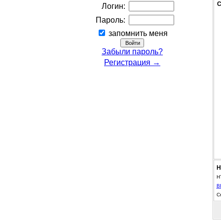
С
Логин:
Пароль:
запомнить меня
Забыли пароль?
Регистрация →
Н
H
B
С