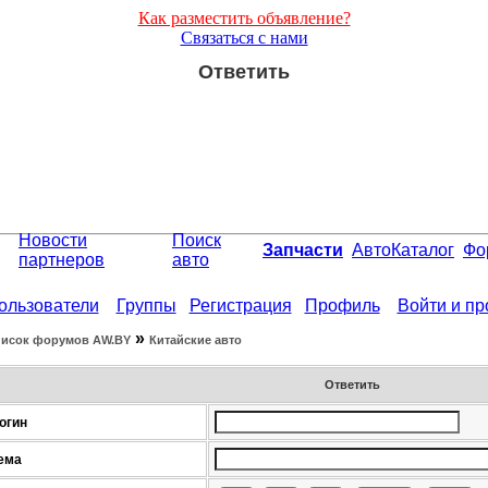
Как разместить объявление?
Связаться с нами
Ответить
Новости
Поиск
Запчасти
АвтоКаталог
Фо
партнеров
авто
ользователи
Группы
Регистрация
Профиль
Войти и п
»
исок форумов АW.BY
Китайские авто
Ответить
огин
ема