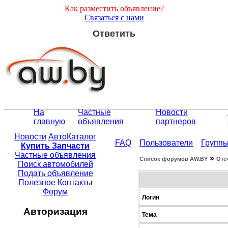
Как разместить объявление?
Связаться с нами
Ответить
На
Частные
Новости
главную
объявления
партнеров
Новости
АвтоКаталог
FAQ
Пользователи
Групп
Купить Запчасти
Частные объявления
»
Список форумов АW.BY
Оте
Поиск автомобилей
Подать объявление
Полезное
Контакты
Форум
Логин
Авторизация
Тема