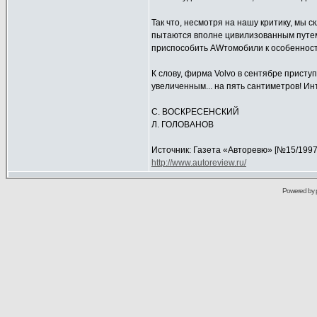
Так что, несмотря на нашу критику, мы 
пытаются вполне цивилизованным путем
приспособить AWтомобили к особенност
К слову, фирма Volvo в сентябре присту
увеличенным... на пять сантиметров! Ин
С. ВОСКРЕСЕНСКИЙ
Л. ГОЛОВАНОВ
Источник: Газета «Авторевю» [№15/1997
http://www.autoreview.ru/
Powered by