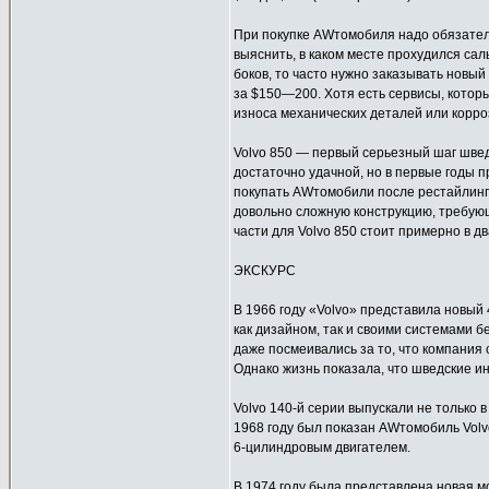
При покупке AWтомобиля надо обязатель
выяснить, в каком месте прохудился саль
боков, то часто нужно заказывать новый
за $150—200. Хотя есть сервисы, которы
износа механических деталей или корроз
Volvo 850 — первый серьезный шаг шве
достаточно удачной, но в первые годы 
покупать AWтомобили после рестайлинга
довольно сложную конструкцию, требующ
части для Volvo 850 стоит примерно в дв
ЭКСКУРС
В 1966 году «Volvo» представила новый 
как дизайном, так и своими системами б
даже посмеивались за то, что компания
Однако жизнь показала, что шведские и
Volvo 140-й серии выпускали не только в 
1968 году был показан AWтомобиль Volvo
6-цилиндровым двигателем.
В 1974 году была представлена новая м