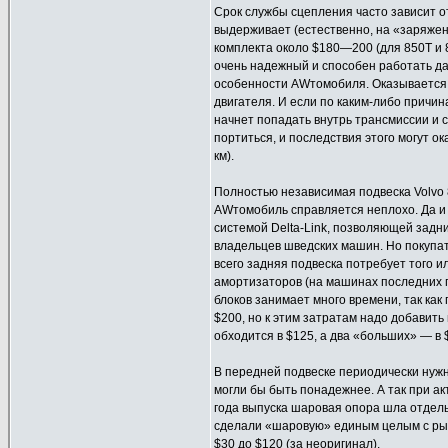
Срок службы сцепления часто зависит о
выдерживает (естественно, на «заряжен
комплекта около $180—200 (для 850T и 8
очень надежный и способен работать да
особенности AWтомобиля. Оказывается
двигателя. И если по каким-либо причи
начнет попадать внутрь трансмиссии и с
портиться, и последствия этого могут о
км).
Полностью независимая подвеска Volvo
AWтомобиль справляется неплохо. Да и 
системой Delta-Link, позволяющей задни
владельцев шведских машин. Но покупат
всего задняя подвеска потребует того 
амортизаторов (на машинах последних г
блоков занимает много времени, так как
$200, но к этим затратам надо добавить
обходится в $125, а два «больших» — в
В передней подвеске периодически нужн
могли бы быть понадежнее. А так при а
года выпуска шаровая опора шла отдель
сделали «шаровую» единым целым с рыча
$30 до $120 (за неоригинал).