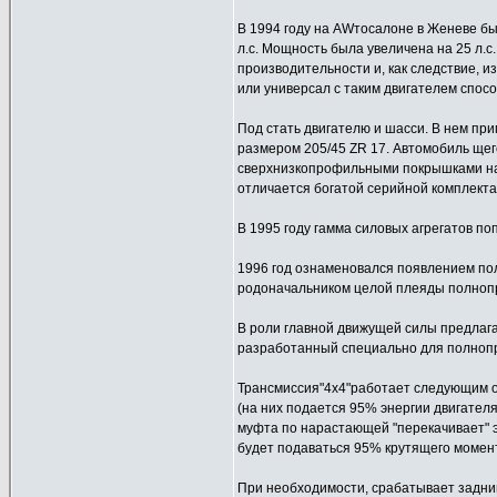
В 1994 году на AWтосалоне в Женеве б
л.с. Мощность была увеличена на 25 л.с
производительности и, как следствие,
или универсал с таким двигателем спосо
Под стать двигателю и шасси. В нем пр
размером 205/45 ZR 17. Автомобиль щег
сверхнизкопрофильными покрышками на 
отличается богатой серийной комплекта
В 1995 году гамма силовых агрегатов по
1996 год ознаменовался появлением пол
родоначальником целой плеяды полнопр
В роли главной движущей силы предлагал
разработанный специально для полнопр
Трансмиссия"4х4"работает следующим о
(на них подается 95% энергии двигателя
муфта по нарастающей "перекачивает" эн
будет подаваться 95% крутящего момент
При необходимости, срабатывает задн