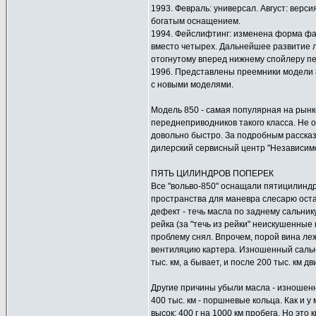
1993. Февраль: универсал. Август: верси
богатым оснащением.
1994. Фейслифтинг: изменена форма фа
вместо четырех. Дальнейшее развитие лин
отогнутому вперед нижнему спойлеру п
1996. Представлены преемники модели 8
с новыми моделями.
Модель 850 - самая популярная на рын
переднеприводников такого класса. Не 
довольно быстро. За подробным рассказ
дилерский сервисный центр "Независимо
ПЯТЬ ЦИЛИНДРОВ ПОПЕРЕК
Все "вольво-850" оснащали пятицилинд
пространства для маневра слесарю ост
дефект - течь масла по заднему сальни
рейка (за "течь из рейки" неискушенные
проблему снял. Впрочем, порой вина ле
вентиляцию картера. Изношенный сальник
тыс. км, а бывает, и после 200 тыс. км д
Другие причины убыли масла - изношенн
400 тыс. км - поршневые кольца. Как и 
высок: 400 г на 1000 км пробега. Но это 