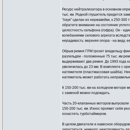
Ресурс нейтрализатора в основном опр
тыс. км. Родной глушитель придется заме
"паук" сделан из нержавейки, к 250-300 
обратите внимание на состояние уплотн
целостность сильфона (гофра). Он - ед
колебаниями силового агрегата вследств
нерадивость: верхняя опора - на виду, е
Обрыв ремня ГРМ грозит владельцу фина
разгильдяи - положенные 75 тыс. км ре
выдерживают два ремня. До 1993 года на
увеличилась до 23 мм. В комплекте с о
натяжителя (пластмассовая шайба). Нек
натяжитель может работать неправильн
К 150-200 тыс. км на холодном моторе м
с заменой можно подождать.
Часть 20-клапанных моторов выпускали
150-200 тыс. км. Износ проявит себя р
оснастить турботаймером.
В целом двигатели и навесное оборудов
запуститься, немного: неисправность да