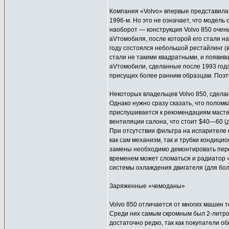
Компания «Volvo» впервые представила 
1996-м. Но это не означает, что модель
наоборот — конструкция Volvo 850 очен
аVтомобиля, после которой его стали на
году состоялся небольшой рестайлинг 
стали не такими квадратными, и появи
аVтомобили, сделанные после 1993 год
присущих более ранним образцам. Поэт
Некоторых владельцев Volvo 850, сделан
Однако нужно сразу сказать, что поломк
прислушивается к рекомендациям мастер
вентиляции салона, что стоит $40—60 (д
При отсутствии фильтра на испарителе 
как сам механизм, так и трубки кондицио
замены необходимо демонтировать пере
временем может сломаться и радиатор 
системы охлаждения двигателя (для боле
Заряженные «чемоданы»
Volvo 850 отличается от многих машин т
Среди них самым скромным был 2-литро
достаточно редко, так как покупатели 