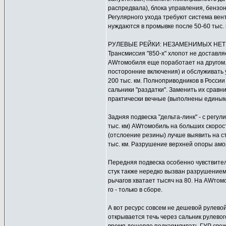
распредвала), блока управления, бензо
Регулярного ухода требуют система вен
нуждаются в промывке после 50-60 тыс. 
РУЛЕВЫЕ РЕЙКИ: НЕЗАМЕНИМЫХ НЕТ
Трансмиссия "850-х" хлопот не доставля
AWтомобиля еще поработает на другом. "
посторонние включения) и обслуживать 
200 тыс. км. Полноприводников в России
сальники "раздатки". Заменить их сравн
практически вечные (выполнены единым 
Задняя подвеска "дельта-линк" - с регу
тыс. км) AWтомобиль на больших скорос
(отслоение резины) лучше выявить на с
тыс. км. Разрушение верхней опоры ам
Передняя подвеска особенно чувствител
стук также нередко вызван разрушением
рычагов хватает тысяч на 80. На AWтом
го - только в сборе.
А вот ресурс совсем не дешевой рулевой
открывается течь через сальник рулевог