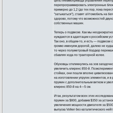
цепь пневмопривода управления перепу
перепрограммировать электронные блок
примерно до 1,2 (до тех пор, пока пере
"затыкаться"), ставят аVтомобиль на бе
здорово, потому что возможностей двухс
собственных машин.
Теперь о подвеске. Как мы неоднократно
нуждаются в адаптации к российским ус
Так оно, в общем-то, и есть — подвески
громко именуем дорогой, далеко не худш
то через полуметровый бордюр перемахн
сбавляя хода по тракторной колее.
Обуховцы откликнулись на зов загадоч
увеличить клиренс 850-й. Поэкспериме
стойках, они пошли вполне цивилизова
на изготовлении упругих элементов, и 
пружин с дополнительным витком и увел
клиренс 850-й на 4—5 см.
Итак, результатом всех этих исследован
пружин за $800, добавив $350 за устан
увеличения мощности двигателя за $500
выпуска Volker без каталитического ней