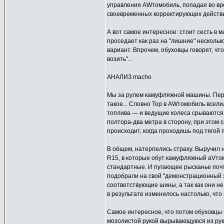
управления AWтомобиль, попадая во вр
своевременных корректирующих действи
А вот самое интересное: стоит сесть в
проседает как раз на "лишние" несколь
вариант. Впрочем, обуховцы говорят, чт
возить"...
АНАЛИЗ macho
Мы за рулем камуфляжной машины. Перв
такое... Словно Тор в AWтомобиль всели
топлива — и ведущие колеса срываются 
полтора-два метра в сторону, при этом 
происходит, когда проходишь под тягой
В общем, натерпелись страху. Выручил 
R15, в которые обут камуфляжный аVтом
стандартные. И пугающее рысканье почт
подобрали на свой "демонстрационный э
соответствующие шины, а так как они не
в результате изменилось настолько, чт
Самое интересное, что потом обуховцы в
мозолистой рукой вырывающуюся из рук 