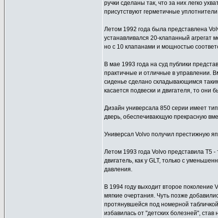
ручки сделаны так, что за них легко ух
присутствуют герметичные уплотнители
Летом 1992 года была представлена Vol
устанавливался 20-клапанный агрегат мо
но с 10 клапанами и мощностью соответс
В мае 1993 года на суд публики предст
практичные и отличные в управлении. В
сиденье сделано складывающимся таким 
касается подвески и двигателя, то они б
Дизайн универсала 850 серии имеет тип
дверь, обеспечивающую прекрасную вме
Универсал Volvo получил престижную япо
Летом 1993 года Volvo представила Т5 -
двигатель, как у GLT, только с уменьше
давления.
В 1994 году выходит второе поколение 
мягкие очертания. Чуть позже добавили
протянувшейся под номерной табличкой. 
избавилась от "детских болезней", ст