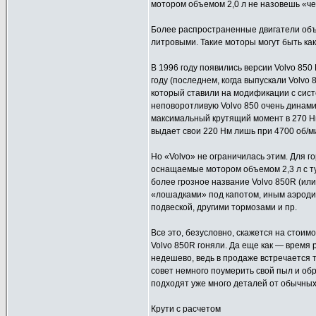
мотором объемом 2,0 л не назовешь «че
Более распространенные двигатели объе
литровыми. Такие моторы могут быть как с
В 1996 году появились версии Volvo 850
году (последнем, когда выпускали Volvo 8
который ставили на модификации с сист
неповоротливую Volvo 850 очень динами
максимальный крутящий момент в 270 Нм
выдает свои 220 Нм лишь при 4700 об/ми
Но «Volvo» не ограничилась этим. Для 
оснащаемые мотором объемом 2,3 л с тур
более грозное название Volvo 850R (ил
«лошадками» под капотом, иным аэроди
подвеской, другими тормозами и пр.
Все это, безусловно, скажется на стоимо
Volvo 850R гоняли. Да еще как — время р
недешево, ведь в продаже встречается
совет немного поумерить свой пыл и обр
подходят уже много деталей от обычных
Крути с расчетом