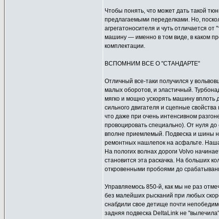
Чтобы понять, что может дать такой тюн
предлагаемыми переделками. Но, поскол
агрегатоносителя и чуть отличается от 
машину — именно в том виде, в каком п
комплектации.
ВСПОМНИМ ВСЕ О "СТАНДАРТЕ"
Отличный все-таки получился у вольвов
малых оборотов, и эластичный. Турбонад
мягко и мощно ускорять машину вплоть 
сильного двигателя и сцепные свойства
что даже при очень интенсивном разгоне
провоцировать специально). От нуля до
вполне приемлемый. Подвеска и шины н
ремонтных нашлепок на асфальте. Наша 
На пологих волнах дороги Volvo начинае
становится эта раскачка. На больших к
откровенными пробоями до срабатыван
Управляемось 850-й, как мы не раз отме
без малейших рысканий при любых скор
снабдили свое детище почти непобедим
задняя подвеска DeltaLink не "вылечил