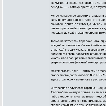
ты мужик, ты macho, как говорят в Латин
лебедкой — и самому приятно, и окружаю
Конечно, на менее широких стандартных 
силы наступает раньше. А его, этого и
двигатель приятно оживает, а ближе к 
пневмотракта избыточного давления над
передачу до срабатывания ограничителя 
Только на четвертой передаче наконец 
мощнейшим мотором. Он знай себе поет
отметку. А стрелку указателя уровня топ
полученную сверх заводских ограничений
многом из-за соображений экономичност
уверяют, что камуфляжный монстр проше
Можем сказать одно — пятнистый агресс
скорости стандартным Volvo 850 Т-5 и S
здесь стоят еще и тюнинговые распред
Интересная получается картина. С одно
AWтомобиль — штука тонкая, в нем все
либо самодеятельностью имеют под собой
агрегатов осторожно и с пониманием, м
вполне удачным. А о том, как важно здес