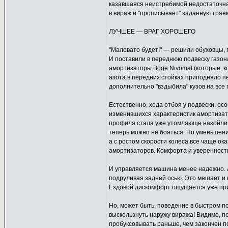
казавшаяся неистребимой недостаточна
в вираж и "прописывает" заданную трае
ЛУЧШЕЕ — ВРАГ ХОРОШЕГО
"Маловато будет!" — решили обуховцы,
И поставили в переднюю подвеску газо
амортизаторы Boge Nivomat (которые, кс
азота в передних стойках приподняло п
дополнительно "вздыбила" кузов на все 
Естественно, хода отбоя у подвески, осо
изменившихся характеристик амортизат
профиля стала уже утомляюще назойливо
теперь можно не бояться. Но уменьшение
а с ростом скорости колеса все чаще ок
амортизаторов. Комфорта и уверенности,
И управляется машина менее надежно. 
подруливая задней осью. Это мешает и в
Ездовой дискомфорт ощущается уже при 
Но, может быть, поведение в быстром п
выскользнуть наружу виража! Видимо, п
пробуксовывать раньше, чем закончен по