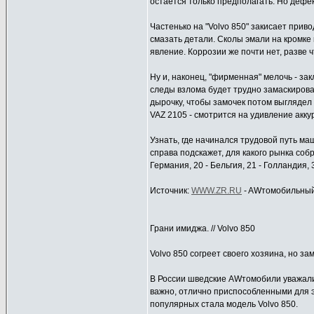
остается только предполагать. Но дефе
Частенько на "Volvo 850" закисает прив
смазать детали. Сколы эмали на кромке 
явление. Коррозии же почти нет, разве 
Ну и, наконец, "фирменная" мелочь - за
следы взлома будет трудно замаскироват
дырочку, чтобы замочек потом выглядел 
VAZ 2105 - смотрится на удивление акку
Узнать, где начинался трудовой путь м
справа подскажет, для какого рынка соб
Германия, 20 - Бельгия, 21 - Голландия, 
Источник:
WWW.ZR.RU
- AWтомобильный
Грани имиджа. // Volvo 850
Volvo 850 согреет своего хозяина, но за
В России шведские AWтомобили уважали 
важно, отлично приспособленными для э
популярных стала модель Volvo 850.