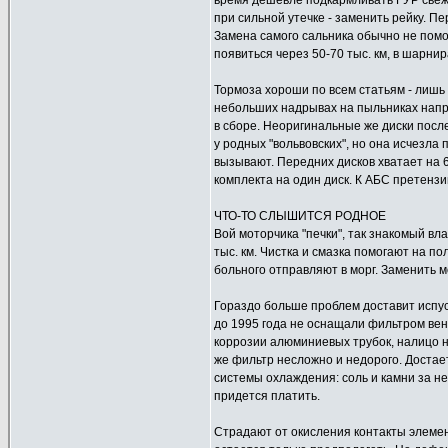
время дешевле подкармливать ГУР свеже
при сильной утечке - заменить рейку. П
Замена самого сальника обычно не помо
появиться через 50-70 тыс. км, в шарнира
Тормоза хороши по всем статьям - лишь 
небольших надрывах на пыльниках напра
в сборе. Неоригинальные же диски посл
у родных "вольвовских", но она исчезла
вызывают. Передних дисков хватает на 6
комплекта на один диск. К АБС претензи
ЧТО-ТО СЛЫШИТСЯ РОДНОЕ
Вой моторчика "печки", так знакомый вла
тыс. км. Чистка и смазка помогают на по
больного отправляют в морг. Заменить 
Гораздо больше проблем доставит испус
до 1995 года не оснащали фильтром вен
коррозии алюминиевых трубок, налицо н
же фильтр несложно и недорого. Достае
системы охлаждения: соль и камни за не
придется платить.
Страдают от окисления контакты элемент