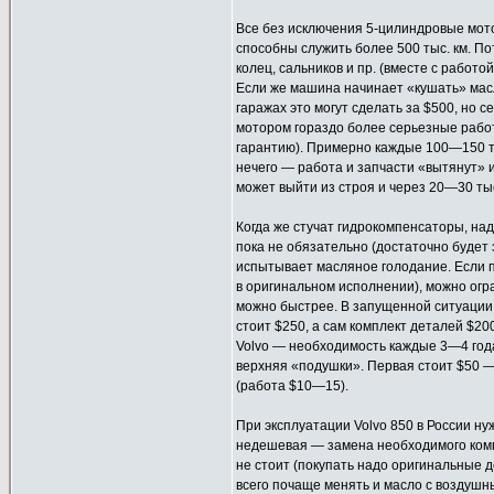
Все без исключения 5-цилиндровые мо
способны служить более 500 тыс. км. П
колец, сальников и пр. (вместе с работ
Если же машина начинает «кушать» мас
гаражах это могут сделать за $500, но 
мотором гораздо более серьезные работ
гарантию). Примерно каждые 100—150 ты
нечего — работа и запчасти «вытянут» и
может выйти из строя и через 20—30 тыс
Когда же стучат гидрокомпенсаторы, над
пока не обязательно (достаточно будет з
испытывает масляное голодание. Если п
в оригинальном исполнении), можно огр
можно быстрее. В запущенной ситуации 
стоит $250, а сам комплект деталей $2
Volvo — необходимость каждые 3—4 год
верхняя «подушки». Первая стоит $50 —
(работа $10—15).
При эксплуатации Volvo 850 в России ну
недешевая — замена необходимого комп
не стоит (покупать надо оригинальные д
всего почаще менять и масло с воздуш