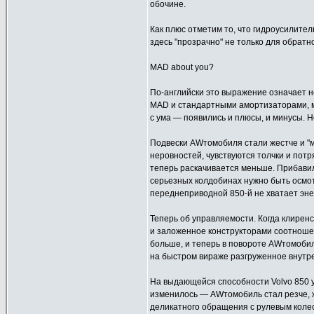
обочине.
Как плюс отметим то, что гидроусилите
здесь "прозрачно" не только для обратн
MAD about you?
По-английски это выражение означает не
MAD и стандартными амортизаторами, м
с ума — появились и плюсы, и минусы. Н
Подвески AWтомобиля стали жестче и "м
неровностей, чувствуются толчки и потр
теперь раскачивается меньше. Прибавил
серьезных колдобинах нужно быть осмо
переднеприводной 850-й не хватает эне
Теперь об управляемости. Когда клирен
и заложенное конструкторами соотношен
больше, и теперь в повороте AWтомобил
на быстром вираже разгруженное внутр
На выдающейся способности Volvo 850 у
изменилось — AWтомобиль стал резче, ж
деликатного обращения с рулевым колес