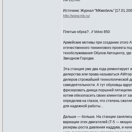
Ян СЕГАЛ
Источник: Журнал "МКмобиль" [17.01.200
http://www.mk.ru/
Плетью обуха?.. // Volvo 850
Армейские мотивы при создании этого 
отечественного тюнингового проекта по
техобслуживания Обухов Автоцентр, гд
Звездном Городке.
Эта станция уже два года ремонтирует 
дилерства или права называться AWтори
дилеров строжайшей технологической д
самодеятельности. А тут обуховцы вдруг
фрезеровать днища поршней пятицилиндр
хотим обезопасить своих клиентов от з
определив на глазок, что степень сжат
для надежной работы...
Дальше — больше. На станции занялись 
вариации этих двигателей (Т-5 — мощность
резервы роста давления наддува, и нач