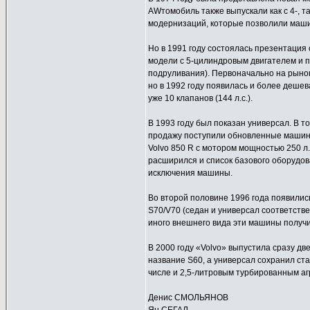
AWтомобиль также выпускали как с 4-, т
модернизаций, которые позволили маши
Но в 1991 году состоялась презентаци
модели с 5-цилиндровым двигателем и 
подруливания). Первоначально на рынок
но в 1992 году появилась и более деше
уже 10 клапанов (144 л.с.).
В 1993 году был показан универсал. В то
продажу поступили обновленные машины
Volvo 850 R с мотором мощностью 250 л.
расширился и список базового оборудов
исключения машины.
Во второй половине 1996 года появились
S70/V70 (седан и универсал соответст
иного внешнего вида эти машины получи
В 2000 году «Volvo» выпустила сразу д
название S60, а универсал сохранил ст
числе и 2,5-литровым турбированным агр
Денис СМОЛЬЯНОВ