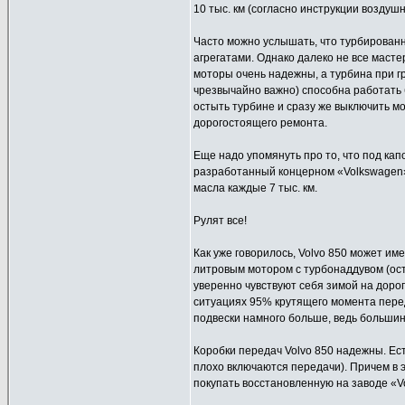
10 тыс. км (согласно инструкции воздуш
Часто можно услышать, что турбирован
агрегатами. Однако далеко не все масте
моторы очень надежны, а турбина при гр
чрезвычайно важно) способна работать б
остыть турбине и сразу же выключить м
дорогостоящего ремонта.
Еще надо упомянуть про то, что под кап
разработанный концерном «Volkswagen».
масла каждые 7 тыс. км.
Рулят все!
Как уже говорилось, Volvo 850 может им
литровым мотором с турбонаддувом (ос
уверенно чувствуют себя зимой на дорог
ситуациях 95% крутящего момента перед
подвески намного больше, ведь большин
Коробки передач Volvo 850 надежны. Ес
плохо включаются передачи). Причем в 
покупать восстановленную на заводе «V