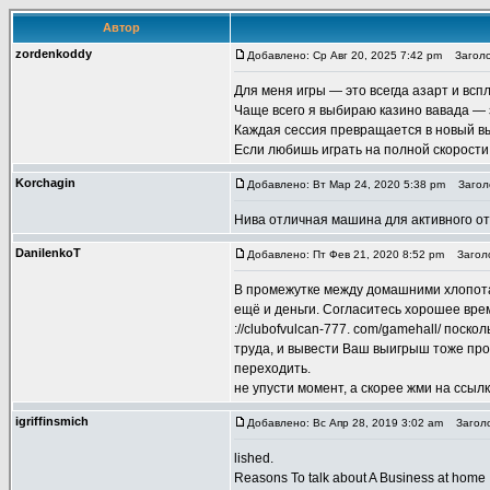
Автор
zordenkoddy
Добавлено: Ср Авг 20, 2025 7:42 pm
Заголо
Для меня игры — это всегда азарт и всп
Чаще всего я выбираю казино вавада — 
Каждая сессия превращается в новый вы
Если любишь играть на полной скорости
Korchagin
Добавлено: Вт Мар 24, 2020 5:38 pm
Заголо
Нива отличная машина для активного от
DanilenkoT
Добавлено: Пт Фев 21, 2020 8:52 pm
Заголо
В промежутке между домашними хлопота
ещё и деньги. Согласитесь хорошее врем
://clubofvulcan-777. com/gamehall/ поск
труда, и вывести Ваш выигрыш тоже проб
переходить.
не упусти момент, а скорее жми на ссылк
igriffinsmich
Добавлено: Вс Апр 28, 2019 3:02 am
Заголов
lished.
Reasons To talk about A Business at home I