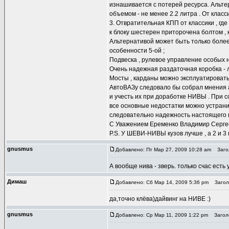
изнашивается с потерей ресурса. Альте
объемом - не менее 2.2 литра . От класс
3. Отвратительная КПП от классики , гд
к блоку шестерен приторочена болтом , 
Альтернативой может быть только боле
особенности 5-ой ;
Подвеска , рулевое управление особых 
Очень надежная раздаточная коробка - 
Мосты , карданы можно эксплуатировать 
АвтоВАЗу следовало бы собрал мнения 
и учесть их при доработке НИВЫ . При 
все основные недостатки можно устранить
следовательно надежность настоящего в
С Уважением Еременко Владимир Сергее
P.S. У ШЕВИ-НИВЫ кузов лучше , а 2 и 3 
gnusmus
Добавлено: Пт Мар 27, 2009 10:28 am
Загол
А вообще нива - зверь. только счас есть
Димаш
Добавлено: Сб Мар 14, 2009 5:36 pm
Заголо
да,точно клёва)дайвинг на НИВЕ :)
gnusmus
Добавлено: Ср Мар 11, 2009 1:22 pm
Заголо