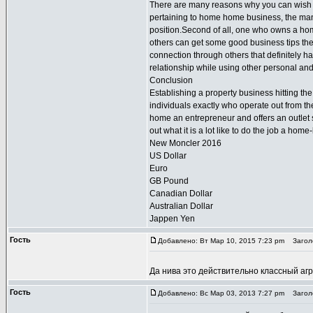
There are many reasons why you can wish to 
pertaining to home home business, the man 
position.Second of all, one who owns a hom
others can get some good business tips they
connection through others that definitely h
relationship while using other personal and
Conclusion
Establishing a property business hitting the
individuals exactly who operate out from th
home an entrepreneur and offers an outlet s
out what it is a lot like to do the job a hom
New Moncler 2016
US Dollar
Euro
GB Pound
Canadian Dollar
Australian Dollar
Jappen Yen
Гость
Добавлено: Вт Мар 10, 2015 7:23 pm
Заголо
Да нива это действительно классный аг
Гость
Добавлено: Вс Мар 03, 2013 7:27 pm
Заголо