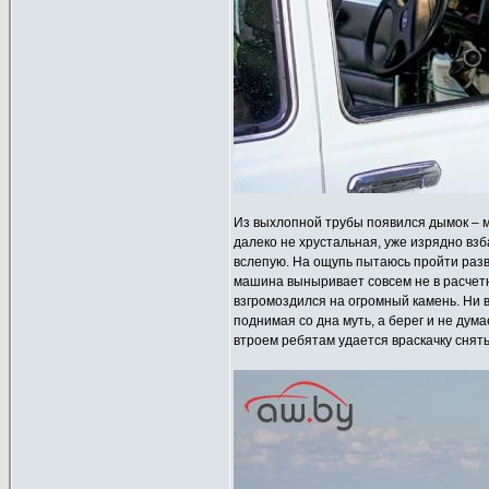
Из выхлопной трубы появился дымок – ма
далеко не хрустальная, уже изрядно взб
вслепую. На ощупь пытаюсь пройти разве
машина выныривает совсем не в расчетно
взгромоздился на огромный камень. Ни в
поднимая со дна муть, а берег и не ду
втроем ребятам удается враскачку снят