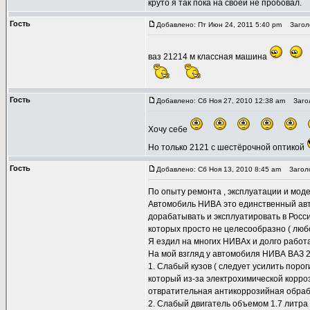
круто я так пока на своей не пробовал.
Гость
Добавлено: Пт Июн 24, 2011 5:40 pm
Заголо
ваз 21214 м классная машина
Гость
Добавлено: Сб Ноя 27, 2010 12:38 am
Загол
Хочу себе
Но только 2121 с шестёрочной оптикой
Гость
Добавлено: Сб Ноя 13, 2010 8:45 am
Заголо
По опыту ремонта , эксплуатации и мо
Автомобиль НИВА это единственный авто
дорабатывать и эксплуатировать в Росси
которых просто не целесообразно ( люб
Я ездил на многих НИВАх и долго работ
На мой взгляд у автомобиля НИВА ВАЗ 2
1. Слабый кузов ( следует усилить порог
который из-за электрохимической корроз
отвратительная антикоррозийная обраб
2. Слабый двигатель объемом 1.7 литра 