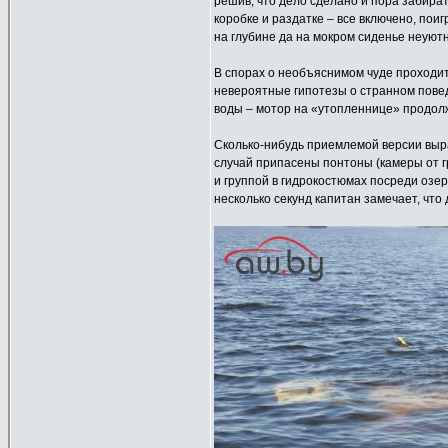
решив, что дело сделано и пора забирать
коробке и раздатке – все включено, поиг
на глубине да на мокром сиденье неуютно
В спорах о необъяснимом чуде проходит
невероятные гипотезы о странном пове
воды – мотор на «утопленнице» продол
Сколько-нибудь приемлемой версии выраб
случай припасены понтоны (камеры от г
и группой в гидрокостюмах посреди озе
несколько секунд капитан замечает, что