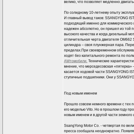
велико, что позволяет медленно двигат
По солидному 10-летнему опыту экспл
И главный вывод таков: SSANGYONG IS
подходящий именно для коммерческого и
надежен абсолютно, он пришел из той п
высокого качества и когда дизельный м
отличительная черта двигателя OM662 
цилиндра – своя плунжерная пара. Пере
пределах.При своевременном обслужив
ходят без капитального ремонта по по
AWтомобили.
Технические характеристи
мнение, что мерседесовская «пятерка» 
касается ходовой части SSANGYONG IST
ступичные подшипники. Они у SSANGYON
Под новым именем
Прошло совсем немного времени с тех п
его моделью Vito. Но в прошлом году п
новым именем и в другой части земного
SsangYong Motor Co. - четвертая по в
пресса сообщала неоднократно. Появля