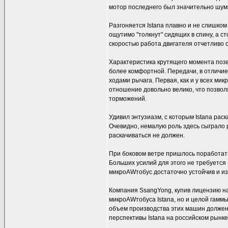
мотор последнего был значительно шум
Разгоняется Istana плавно и не слишком
ощутимо "толкнут" сидящих в спину, а 
скоростью работа двигателя отчетливо 
Характеристика крутящего момента позв
более комфортной. Передачи, в отличие 
ходами рычага. Первая, как и у всех ми
отношение довольно велико, что позво
торможений.
Удивил энтузиазм, с которым Istana рас
Очевидно, немалую роль здесь сыграло 
раскачиваться не должен.
При боковом ветре пришлось поработать 
Больших усилий для этого не требуется 
микроAWтобус достаточно устойчив и из
Компания SsangYong, купив лицензию на
микроAWтобуса Istana, но и целой гамм
объем производства этих машин должен 
перспективы Istana на российском рынке