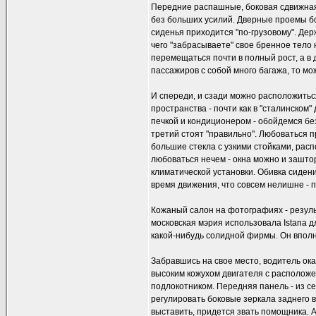
Передние распашные, боковая сдвижная
без больших усилий. Дверные проемы бо
сиденья приходится "по-грузовому". Держ
чего "забрасываете" свое бренное тело 
перемещаться почти в полный рост, а в 
пассажиров с собой много багажа, то мо
И спереди, и сзади можно расположиться
пространства - почти как в "сталинско
печкой и кондиционером - обойдемся бе
третий стоят "правильно". Любоваться 
большие стекла с узкими стойками, рас
любоваться нечем - окна можно и зашт
климатической установки. Обивка сиден
время движения, что совсем нелишне - п
Кожаный салон на фотографиях - резуль
московская мэрия использовала Istana д
какой-нибудь солидной фирмы. Он вполн
Забравшись на свое место, водитель ока
высоким кожухом двигателя с расположе
подлокотником. Передняя панель - из се
регулировать боковые зеркала заднего 
выставить, придется звать помощника. А