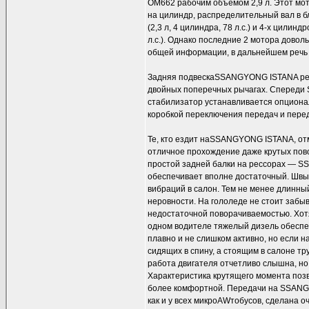
OM662 рабочим объемом 2,9 л. Этот мот
на цилиндр, распределительный вал в б
(2,3 л, 4 цилиндра, 78 л.с.) и 4-х цили
л.с.). Однако последние 2 мотора дово
общей информации, в дальнейшем речь 
Задняя подвескаSSANGYONG ISTANA ресс
двойных поперечных рычагах. Спереди
стабилизатор устанавливается опциона
коробкой переключения передач и пере
Те, кто ездит наSSANGYONG ISTANA, от
отличное прохождение даже крутых пов
простой задней балки на рессорах — S
обеспечивает вполне достаточный. Швы
вибраций в салон. Тем не менее длинный
неровности. На гололеде не стоит забы
недостаточной поворачиваемостью. Хотя 
одном водителе тяжелый дизель обеспе
плавно и не слишком активно, но если н
сидящих в спину, а стоящим в салоне т
работа двигателя отчетливо слышна, но
Характеристика крутящего момента позв
более комфортной. Передачи на SSANGY
как и у всех микроAWтобусов, сделана 