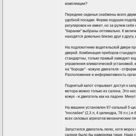
комплекции?
Передние сиденья снабжены всего двумя
удобной посадки. Форма подушек подобр
регулировок не имеет, но за рулем себя
"баранки" выбраны оптимально. К велич
находятся довольно близко друг к другу,
На подлокотнике водительской двери п
дверей. Комбинация приборов стандар
стандартны, только правый заведует еще
управления климатической установкой,
на "бороде" - кожухе двигателя - отфо
Расположение и информативность органо
Поднятый капот открывает доступ к зап
мотора можно только из салона. Это нес
кожух - и двигатель как на ладони. Мину
На машине установлен 97-сильный 5-ци
"послабее" (2,3 л, 4 цилиндра, 78 л.с.) 
всех силовых агрегатов механические п
Запустился двигатель легко, хотя мороз
салоне было бы наверняка тише. Надо ск