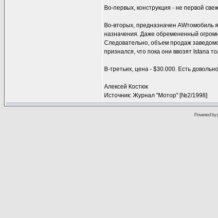
Во-первых, конструкция - не первой све
Во-вторых, предназначен AWтомобиль яв
назначения. Даже обремененный огромн
Следовательно, объем продаж заведомо
признался, что пока они ввозят Istana т
В-третьих, цена - $30.000. Есть доволь
Алексей Костюк
Источник: Журнал "Мотор" [№2/1998]
Powered by