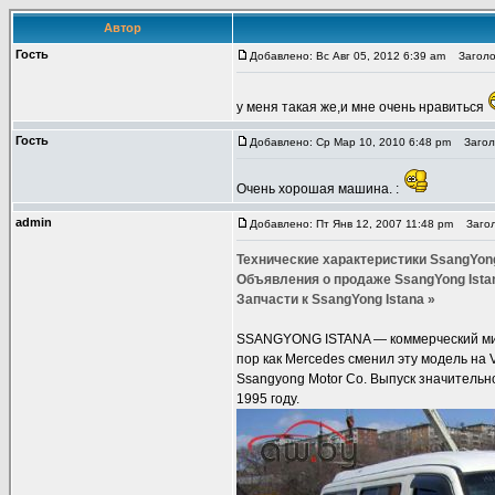
Автор
Гость
Добавлено: Вс Авг 05, 2012 6:39 am
Заголов
у меня такая же,и мне очень нравиться
Гость
Добавлено: Ср Мар 10, 2010 6:48 pm
Заголо
Очень хорошая машина. :
admin
Добавлено: Пт Янв 12, 2007 11:48 pm
Заголо
Технические характеристики SsangYong
Объявления о продаже SsangYong Ista
Запчасти к SsangYong Istana »
SSANGYONG ISTANA — коммерческий мик
пор как Mercedes сменил эту модель на
Ssangyong Motor Co. Выпуск значитель
1995 году.