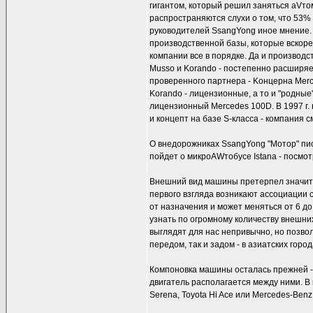
гигантом, который решил заняться аVт
распространяются слухи о том, что 53%
руководителей SsangYong иное мнение. 
производственной базы, которые вскоре п
компании все в порядке. Да и производ
Musso и Korando - постепенно расширяетс
проверенного партнера - Kонцерна Merc
Korando - лицензионные, а то и "родные
лицензионный Mercedes 100D. В 1997 г. 
и концепт на базе S-класса - компания с
О внедорожниках SsangYong "Мотор" писа
пойдет о микроAWтобусе Istana - посмот
Внешний вид машины претерпел значител
первого взгляда возникают ассоциации с
от назначения и может меняться от 6 д
узнать по огромному количеству внешних
выглядят для нас непривычно, но позво
передом, так и задом - в азиатских города
Компоновка машины осталась прежней - 
двигатель располагается между ними. В
Serena, Toyota Hi Ace или Mercedes-Benz