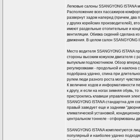
Легковые салоны SSANGYONG ISTANA мог
Расположение всех пассажиров комфортн
развернут задом наперед (причем, два 
у других корейских производителей), в
имеют раздельные отопительные и кон
вентиляции. Обивка сидений сделана и
движения. В целом салон SSANGYONG IS
Место водителя SSANGYONG ISTANA пред
стороны высоким кожухом двигателя с р
выпуклым подлокотником. Обзор вперед,
регулировками - продольной и наклона с
подобрана удачно, спина при длительной
рулем люди разного роста могут чувств
К величине ходов и информативности пе
к другу, и если на ногах зимняя обувь,
пристроились клавиши управления элек
SSANGYONG ISTANA стандартна для сов
правый заведует еще и задними "дворни
климатической установкой, кондиционер
центральном тоннеле - отформованы дв
SSANGYONG ISTANA комплектуются лиц
популярный и наиболее удачно подход