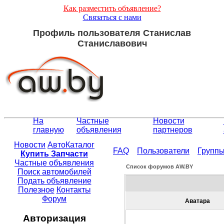
Как разместить объявление?
Связаться с нами
Профиль пользователя Станислав
Станиславович
На
Частные
Новости
главную
объявления
партнеров
Новости
АвтоКаталог
FAQ
Пользователи
Групп
Купить Запчасти
Частные объявления
Список форумов АW.BY
Поиск автомобилей
Подать объявление
Полезное
Контакты
Форум
Аватара
Авторизация