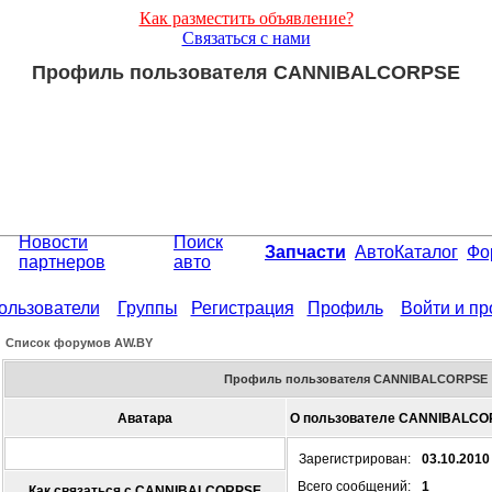
Как разместить объявление?
Связаться с нами
Профиль пользователя CANNIBALCORPSE
Новости
Поиск
Запчасти
АвтоКаталог
Фо
партнеров
авто
ользователи
Группы
Регистрация
Профиль
Войти и п
Список форумов АW.BY
Профиль пользователя CANNIBALCORPSE
Аватара
О пользователе CANNIBALCO
Зарегистрирован:
03.10.2010
Всего сообщений:
1
Как связаться с CANNIBALCORPSE