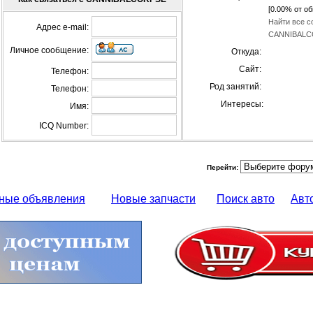
[0.00% от об
Найти все с
Адрес e-mail:
CANNIBALC
Личное сообщение:
Откуда:
Сайт:
Телефон:
Род занятий:
Телефон:
Интересы:
Имя:
ICQ Number:
Перейти:
ные объявления
Новые запчасти
Поиск авто
Авт