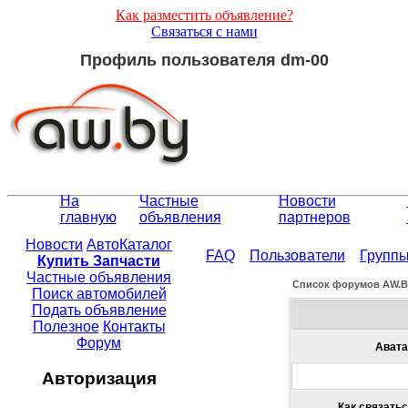
Как разместить объявление?
Связаться с нами
Профиль пользователя dm-00
На
Частные
Новости
главную
объявления
партнеров
Новости
АвтоКаталог
FAQ
Пользователи
Групп
Купить Запчасти
Частные объявления
Список форумов АW.
Поиск автомобилей
Подать объявление
Полезное
Контакты
Форум
Авата
Авторизация
Как связатьс