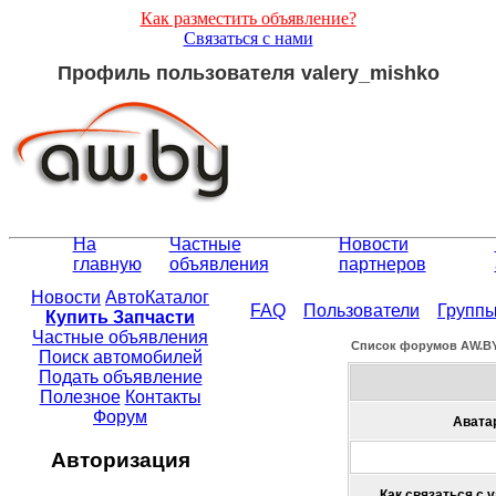
Как разместить объявление?
Связаться с нами
Профиль пользователя valery_mishko
На
Частные
Новости
главную
объявления
партнеров
Новости
АвтоКаталог
FAQ
Пользователи
Групп
Купить Запчасти
Частные объявления
Список форумов АW.B
Поиск автомобилей
Подать объявление
Полезное
Контакты
Форум
Авата
Авторизация
Как связаться с 