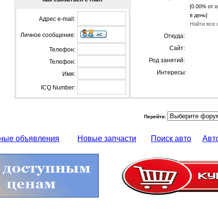
[0.00% от 
в день]
Адрес e-mail:
Найти все 
Личное сообщение:
Откуда:
Сайт:
Телефон:
Род занятий:
Телефон:
Интересы:
Имя:
ICQ Number:
Перейти:
ные объявления
Новые запчасти
Поиск авто
Авт