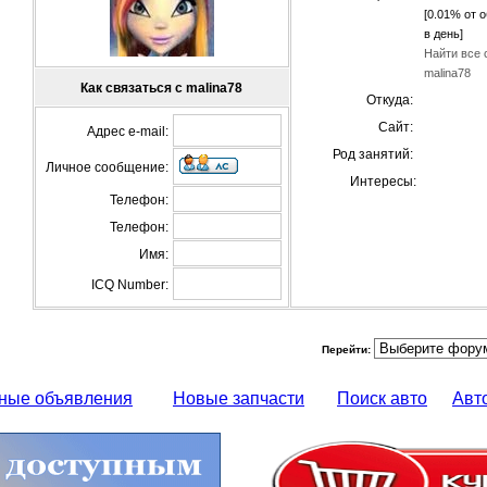
[0.01% от 
в день]
Найти все 
malina78
Как связаться с malina78
Откуда:
Сайт:
Адрес e-mail:
Род занятий:
Личное сообщение:
Интересы:
Телефон:
Телефон:
Имя:
ICQ Number:
Перейти:
ные объявления
Новые запчасти
Поиск авто
Авт