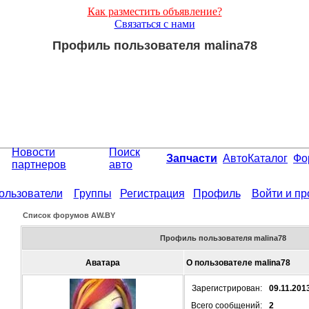
Как разместить объявление?
Связаться с нами
Профиль пользователя malina78
Новости
Поиск
Запчасти
АвтоКаталог
Фо
партнеров
авто
ользователи
Группы
Регистрация
Профиль
Войти и п
Список форумов АW.BY
Профиль пользователя malina78
Аватара
О пользователе malina78
Зарегистрирован:
09.11.201
Всего сообщений:
2