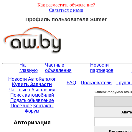
Как разместить объявление?
Связаться с нами
Профиль пользователя Sumer
На
Частные
Новости
главную
объявления
партнеров
Новости
АвтоКаталог
FAQ
Пользователи
Групп
Купить Запчасти
Частные объявления
Список форумов АW.
Поиск автомобилей
Подать объявление
Полезное
Контакты
Форум
Авата
Авторизация
Как связатьс