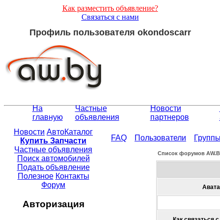
Как разместить объявление?
Связаться с нами
Профиль пользователя okondoscarr
На
Частные
Новости
главную
объявления
партнеров
Новости
АвтоКаталог
FAQ
Пользователи
Групп
Купить Запчасти
Частные объявления
Список форумов АW.
Поиск автомобилей
Подать объявление
Полезное
Контакты
Форум
Авата
Авторизация
Как связаться с