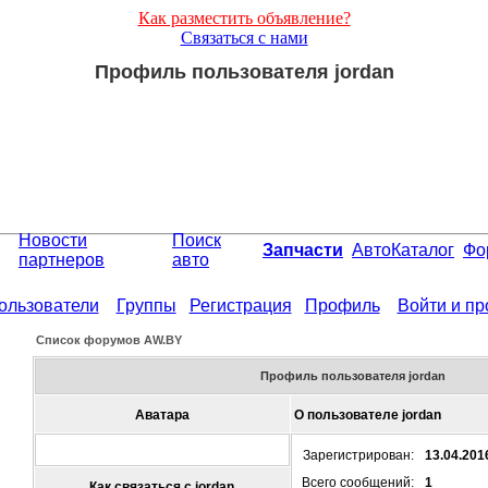
Как разместить объявление?
Связаться с нами
Профиль пользователя jordan
Новости
Поиск
Запчасти
АвтоКаталог
Фо
партнеров
авто
ользователи
Группы
Регистрация
Профиль
Войти и п
Список форумов АW.BY
Профиль пользователя jordan
Аватара
О пользователе jordan
Зарегистрирован:
13.04.201
Всего сообщений:
1
Как связаться с jordan