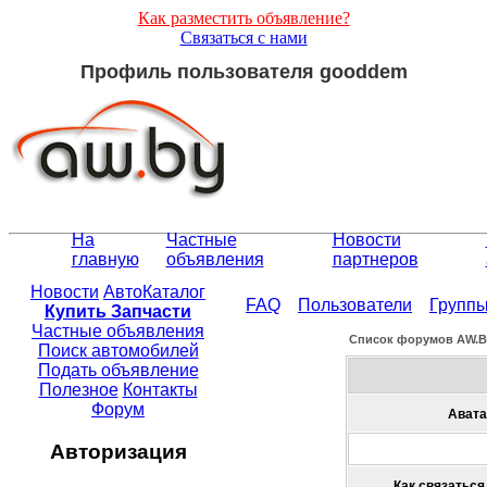
Как разместить объявление?
Связаться с нами
Профиль пользователя gooddem
На
Частные
Новости
главную
объявления
партнеров
Новости
АвтоКаталог
FAQ
Пользователи
Групп
Купить Запчасти
Частные объявления
Список форумов АW.
Поиск автомобилей
Подать объявление
Полезное
Контакты
Форум
Авата
Авторизация
Как связаться