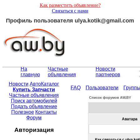
Как разместить объявление?
Связаться с нами
Профиль пользователя ulya.kotik@gmail.com
На
Частные
Новости
главную
объявления
партнеров
Новости
АвтоКаталог
FAQ
Пользователи
Групп
Купить Запчасти
Частные объявления
Список форумов АW.BY
Поиск автомобилей
Подать объявление
Полезное
Контакты
Форум
Аватара
Авторизация
Как связаться с ulya.ko