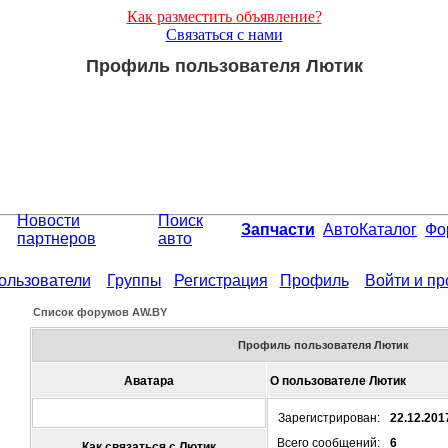
Как разместить объявление?
Связаться с нами
Профиль пользователя Лютик
Новости
Поиск
Запчасти
АвтоКаталог
Фо
партнеров
авто
ользователи
Группы
Регистрация
Профиль
Войти и п
Список форумов АW.BY
Профиль пользователя Лютик
Аватара
О пользователе Лютик
Зарегистрирован:
22.12.201
Всего сообщений:
6
Как связаться с Лютик