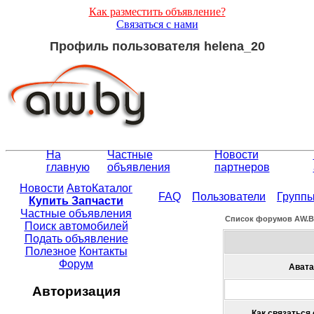
Как разместить объявление?
Связаться с нами
Профиль пользователя helena_20
На
Частные
Новости
главную
объявления
партнеров
Новости
АвтоКаталог
FAQ
Пользователи
Групп
Купить Запчасти
Частные объявления
Список форумов АW.
Поиск автомобилей
Подать объявление
Полезное
Контакты
Форум
Авата
Авторизация
Как связаться 