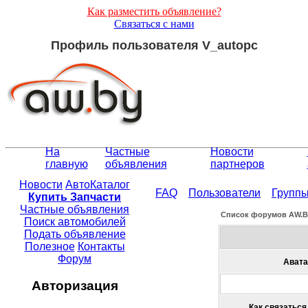
Как разместить объявление?
Связаться с нами
Профиль пользователя V_autopc
На
Частные
Новости
главную
объявления
партнеров
Новости
АвтоКаталог
FAQ
Пользователи
Групп
Купить Запчасти
Частные объявления
Список форумов АW.
Поиск автомобилей
Подать объявление
Полезное
Контакты
Форум
Авата
Авторизация
Как связаться