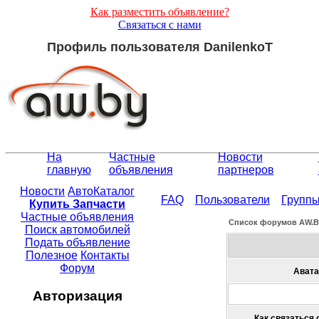
Как разместить объявление?
Связаться с нами
Профиль пользователя DanilenkoT
На
Частные
Новости
главную
объявления
партнеров
Новости
АвтоКаталог
FAQ
Пользователи
Групп
Купить Запчасти
Частные объявления
Список форумов АW.
Поиск автомобилей
Подать объявление
Полезное
Контакты
Форум
Авата
Авторизация
Как связаться 