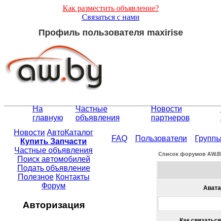
Как разместить объявление?
Связаться с нами
Профиль пользователя maxirise
На
Частные
Новости
главную
объявления
партнеров
Новости
АвтоКаталог
FAQ
Пользователи
Групп
Купить Запчасти
Частные объявления
Список форумов АW.
Поиск автомобилей
Подать объявление
Полезное
Контакты
Форум
Авата
Авторизация
Как связаться