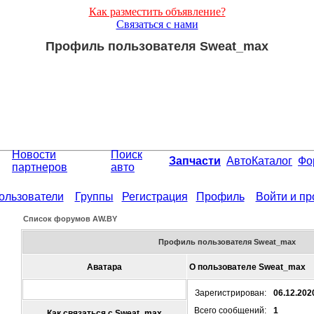
Как разместить объявление?
Связаться с нами
Профиль пользователя Sweat_max
Новости
Поиск
Запчасти
АвтоКаталог
Фо
партнеров
авто
ользователи
Группы
Регистрация
Профиль
Войти и п
Список форумов АW.BY
Профиль пользователя Sweat_max
Аватара
О пользователе Sweat_max
Зарегистрирован:
06.12.202
Всего сообщений:
1
Как связаться с Sweat_max