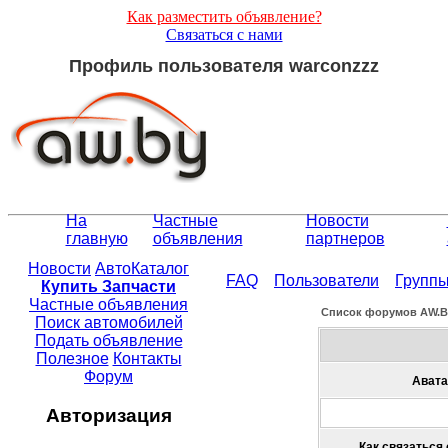
Как разместить объявление?
Связаться с нами
Профиль пользователя warconzzz
На
Частные
Новости
главную
объявления
партнеров
Новости
АвтоКаталог
FAQ
Пользователи
Групп
Купить Запчасти
Частные объявления
Список форумов АW.
Поиск автомобилей
Подать объявление
Полезное
Контакты
Форум
Авата
Авторизация
Как связаться 