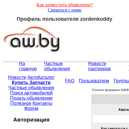
Как разместить объявление?
Связаться с нами
Профиль пользователя zordenkoddy
На
Частные
Новости
главную
объявления
партнеров
Новости
АвтоКаталог
FAQ
Пользователи
Групп
Купить Запчасти
Частные объявления
Список форумов АW.B
Поиск автомобилей
Подать объявление
Полезное
Контакты
Форум
Авата
Авторизация
Как связаться с