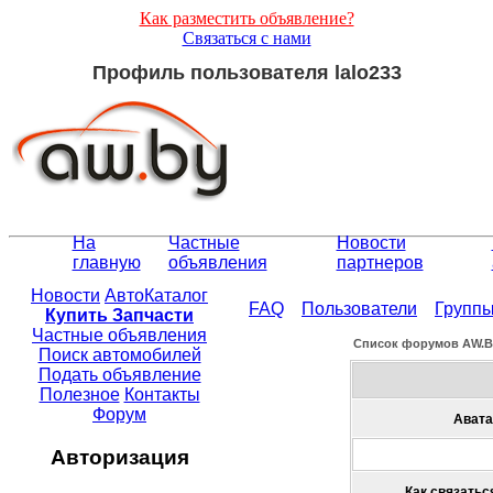
Как разместить объявление?
Связаться с нами
Профиль пользователя lalo233
На
Частные
Новости
главную
объявления
партнеров
Новости
АвтоКаталог
FAQ
Пользователи
Групп
Купить Запчасти
Частные объявления
Список форумов АW.
Поиск автомобилей
Подать объявление
Полезное
Контакты
Форум
Авата
Авторизация
Как связаться