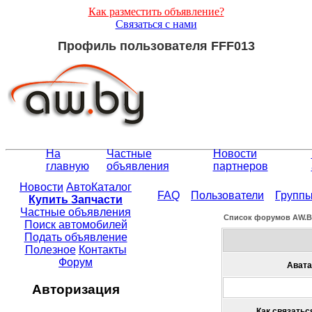
Как разместить объявление?
Связаться с нами
Профиль пользователя FFF013
На
Частные
Новости
главную
объявления
партнеров
Новости
АвтоКаталог
FAQ
Пользователи
Групп
Купить Запчасти
Частные объявления
Список форумов АW.
Поиск автомобилей
Подать объявление
Полезное
Контакты
Форум
Авата
Авторизация
Как связатьс